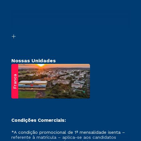
Cursos Profissionalizantes
Sou Ex-Aluno
Transferência
Canais de Atendimento
Vestibular Mérito
Acessibilidade
Vestibular Solidário
Biblioteca
Retorne ao Curso
Nossas Unidades
Franca
Condições Comerciais:
*A condição promocional de 1ª mensalidade isenta –
referente à matrícula – aplica-se aos candidatos