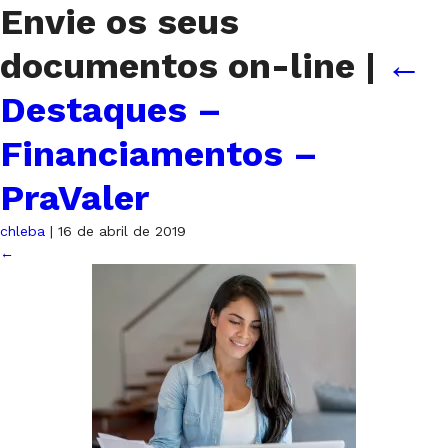
Envie os seus
documentos on-line
|
←
Destaques –
Financiamentos –
PraValer
chleba
|
16 de abril de 2019
←