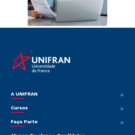
A UNIFRAN
Nossa História
Cursos
Sala de Imprensa
Graduação
Trabalhe Conosco
Faça Parte
Pós-graduação
Sou Colaborador
Vestibular Múltipla Escolha
Cursos de Medicina