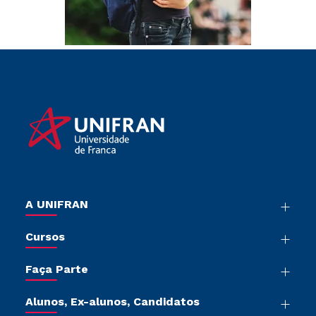
A UNIFRAN
Nossa História
Cursos
Sala de Imprensa
Graduação
Trabalhe Conosco
Faça Parte
Pós-graduação
Sou Colaborador
Vestibular Múltipla Escolha
Cursos de Medicina
Tour Presencial
Alunos, Ex-alunos, Candidatos
Vestibular Redação
Cursos Livres