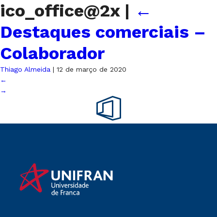
ico_office@2x
|
←
Destaques comerciais –
Colaborador
Thiago Almeida
|
12 de março de 2020
←
→