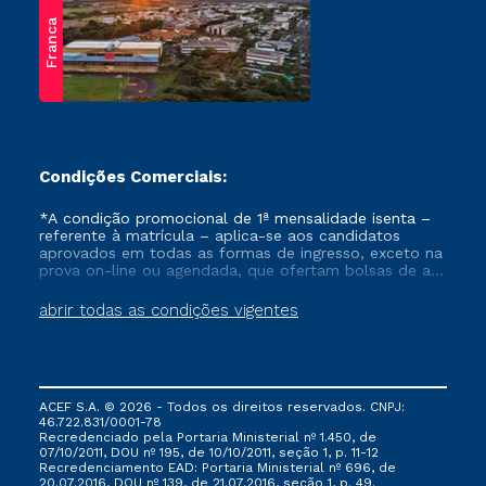
Franca
Condições Comerciais:
*A condição promocional de 1ª mensalidade isenta –
referente à matrícula – aplica-se aos candidatos
aprovados em todas as formas de ingresso, exceto na
prova on-line ou agendada, que ofertam bolsas de até
50% de desconto, ambos ingressantes no semestre
vigente, que ainda não tenham efetivado e/ou não
abrir todas as condições vigentes
tenham cancelado ou trancado sua matrícula em uma
das Instituições da Cruzeiro do Sul Educacional, no
período de um ano. Tais condições não se aplicam
aos cursos de Medicina, e também para matriculados
via FIES, Prouni e outros programas governamentais, e
ACEF S.A. © 2026 - Todos os direitos reservados. CNPJ:
não se acumula com nenhuma outra campanha
46.722.831/0001-78
ofertada pela Instituição.
Recredenciado pela Portaria Ministerial nº 1.450, de
07/10/2011, DOU nº 195, de 10/10/2011, seção 1, p. 11-12
Recredenciamento EAD: Portaria Ministerial nº 696, de
20.07.2016, DOU nº 139, de 21.07.2016, seção 1, p. 49.