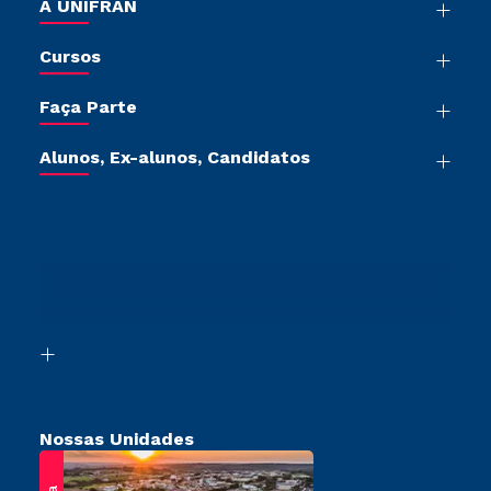
A UNIFRAN
Nossa História
Cursos
Sala de Imprensa
Graduação
Trabalhe Conosco
Faça Parte
Pós-graduação
Sou Colaborador
Vestibular Múltipla Escolha
Cursos de Medicina
Tour Presencial
Alunos, Ex-alunos, Candidatos
Vestibular Redação
Cursos Livres
Aluno
Ética e Integridade
Ingresso via Enem
Cursos Técnicos
Sou Candidato
Proteção de dados
Segunda Graduação
Cursos Profissionalizantes
Sou Ex-Aluno
Transferência
Canais de Atendimento
Vestibular Mérito
Acessibilidade
Vestibular Solidário
Biblioteca
Retorne ao Curso
Nossas Unidades