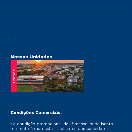
Cursos Profissionalizantes
Sou Ex-Aluno
Transferência
Canais de Atendimento
Vestibular Mérito
Acessibilidade
Vestibular Solidário
Biblioteca
Retorne ao Curso
Nossas Unidades
Franca
Condições Comerciais:
*A condição promocional de 1ª mensalidade isenta –
referente à matrícula – aplica-se aos candidatos