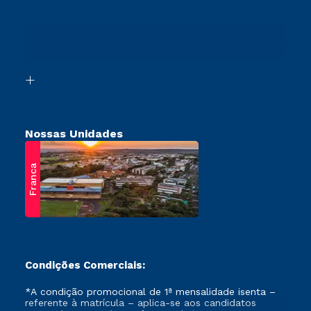
Cursos Profissionalizantes
Sou Ex-Aluno
Transferência
Canais de Atendimento
Vestibular Mérito
Acessibilidade
Vestibular Solidário
Biblioteca
Retorne ao Curso
Nossas Unidades
Franca
Condições Comerciais:
*A condição promocional de 1ª mensalidade isenta –
referente à matrícula – aplica-se aos candidatos