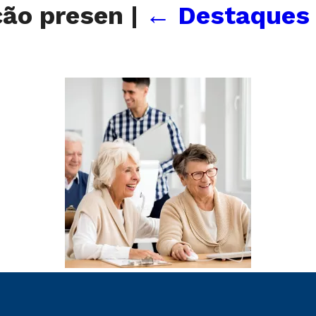
ção presen
|
←
Destaques 