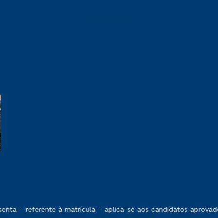
e exposto no contrato de prestação de serviços
nta – referente à matrícula – aplica-se aos candidatos aprovado