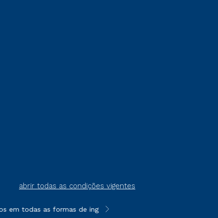
abrir todas as condições vigentes
s em todas as formas de ingresso, exceto na prova on-line ou a
**Semipresencial é um formato do E