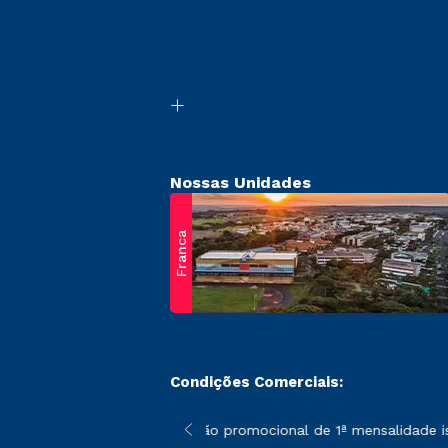
Nossas Unidades
Franca
Condições Comerciais:
 poderão sofrer alterações nos períodos de rematrícula conform
*A condição promocional de 1ª mensalidade ise