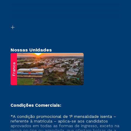
Transferência
Canais de Atendimento
Vestibular Mérito
Acessibilidade
Vestibular Solidário
Biblioteca
Retorne ao Curso
Nossas Unidades
Franca
Condições Comerciais:
*A condição promocional de 1ª mensalidade isenta –
referente à matrícula – aplica-se aos candidatos
aprovados em todas as formas de ingresso, exceto na
prova on-line ou agendada, que ofertam bolsas de até