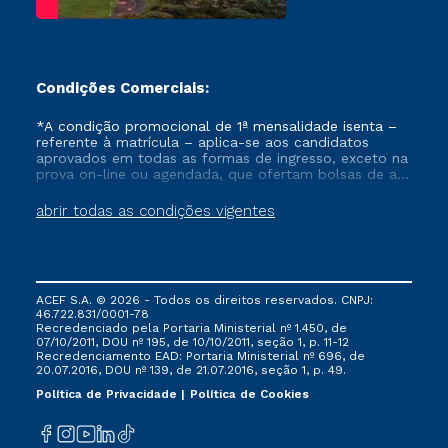
Condições Comerciais:
*A condição promocional de 1ª mensalidade isenta –
referente à matrícula – aplica-se aos candidatos
aprovados em todas as formas de ingresso, exceto na
prova on-line ou agendada, que ofertam bolsas de até
50% de desconto, ambos ingressantes no semestre
vigente, que ainda não tenham efetivado e/ou não
abrir todas as condições vigentes
tenham cancelado ou trancado sua matrícula em uma
das Instituições da Cruzeiro do Sul Educacional, no
período de um ano. Tais condições não se aplicam
aos cursos de Medicina, e também para matriculados
via FIES, Prouni e outros programas governamentais, e
ACEF S.A. © 2026 - Todos os direitos reservados. CNPJ:
não se acumula com nenhuma outra campanha
46.722.831/0001-78
ofertada pela Instituição.
Recredenciado pela Portaria Ministerial nº 1.450, de
07/10/2011, DOU nº 195, de 10/10/2011, seção 1, p. 11-12
Recredenciamento EAD: Portaria Ministerial nº 696, de
20.07.2016, DOU nº 139, de 21.07.2016, seção 1, p. 49.
Política de Privacidade
Política de Cookies