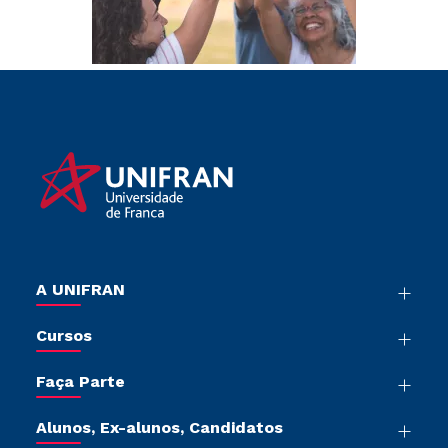
A UNIFRAN
Nossa História
Cursos
Sala de Imprensa
Graduação
Trabalhe Conosco
Faça Parte
Pós-graduação
Sou Colaborador
Vestibular Múltipla Escolha
Cursos de Medicina
Tour Presencial
Alunos, Ex-alunos, Candidatos
Vestibular Redação
Cursos Livres