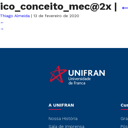
ico_conceito_mec@2x
|
Thiago Almeida
|
13 de fevereiro de 2020
←
→
A UNIFRAN
Cu
Nossa História
Gra
Sala de Imprensa
Pós