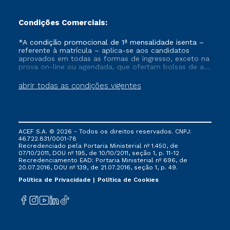
Condições Comerciais:
*A condição promocional de 1ª mensalidade isenta –
referente à matrícula – aplica-se aos candidatos
aprovados em todas as formas de ingresso, exceto na
prova on-line ou agendada, que ofertam bolsas de até
50% de desconto, ambos ingressantes no semestre
vigente, que ainda não tenham efetivado e/ou não
abrir todas as condições vigentes
tenham cancelado ou trancado sua matrícula em uma
das Instituições da Cruzeiro do Sul Educacional, no
período de um ano. Tais condições não se aplicam
aos cursos de Medicina, e também para matriculados
via FIES, Prouni e outros programas governamentais, e
ACEF S.A. © 2026 - Todos os direitos reservados. CNPJ:
não se acumula com nenhuma outra campanha
46.722.831/0001-78
ofertada pela Instituição.
Recredenciado pela Portaria Ministerial nº 1.450, de
07/10/2011, DOU nº 195, de 10/10/2011, seção 1, p. 11-12
Recredenciamento EAD: Portaria Ministerial nº 696, de
20.07.2016, DOU nº 139, de 21.07.2016, seção 1, p. 49.
Política de Privacidade
Política de Cookies