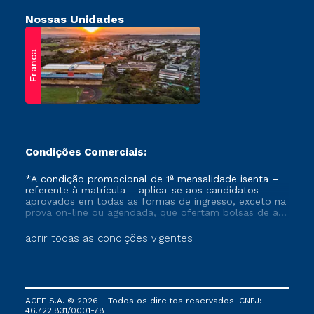
Nossas Unidades
Franca
Condições Comerciais:
*A condição promocional de 1ª mensalidade isenta –
referente à matrícula – aplica-se aos candidatos
aprovados em todas as formas de ingresso, exceto na
prova on-line ou agendada, que ofertam bolsas de até
50% de desconto, ambos ingressantes no semestre
vigente, que ainda não tenham efetivado e/ou não
abrir todas as condições vigentes
tenham cancelado ou trancado sua matrícula em uma
das Instituições da Cruzeiro do Sul Educacional, no
período de um ano. Tais condições não se aplicam
aos cursos de Medicina, e também para matriculados
via FIES, Prouni e outros programas governamentais, e
ACEF S.A. © 2026 - Todos os direitos reservados. CNPJ:
não se acumula com nenhuma outra campanha
46.722.831/0001-78
ofertada pela Instituição.