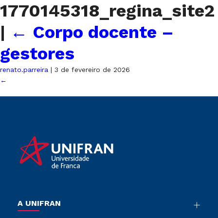
1770145318_regina_site2
|
←
Corpo docente –
gestores
renato.parreira
|
3 de fevereiro de 2026
←
A UNIFRAN
Nossa História