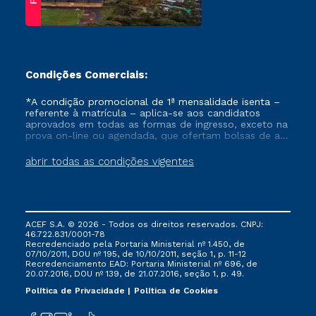
Condições Comerciais:
*A condição promocional de 1ª mensalidade isenta –
referente à matrícula – aplica-se aos candidatos
aprovados em todas as formas de ingresso, exceto na
prova on-line ou agendada, que ofertam bolsas de até
50% de desconto, ambos ingressantes no semestre
vigente, que ainda não tenham efetivado e/ou não
abrir todas as condições vigentes
tenham cancelado ou trancado sua matrícula em uma
das Instituições da Cruzeiro do Sul Educacional, no
período de um ano. Tais condições não se aplicam
aos cursos de Medicina, e também para matriculados
via FIES, Prouni e outros programas governamentais, e
ACEF S.A. © 2026 - Todos os direitos reservados. CNPJ:
não se acumula com nenhuma outra campanha
46.722.831/0001-78
ofertada pela Instituição.
Recredenciado pela Portaria Ministerial nº 1.450, de
07/10/2011, DOU nº 195, de 10/10/2011, seção 1, p. 11-12
Recredenciamento EAD: Portaria Ministerial nº 696, de
20.07.2016, DOU nº 139, de 21.07.2016, seção 1, p. 49.
Política de Privacidade
Política de Cookies