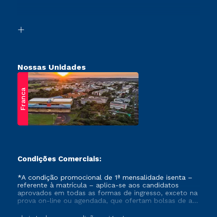
Vestibular Mérito
Acessibilidade
Vestibular Solidário
Biblioteca
Retorne ao Curso
Nossas Unidades
Franca
Condições Comerciais:
*A condição promocional de 1ª mensalidade isenta –
referente à matrícula – aplica-se aos candidatos
aprovados em todas as formas de ingresso, exceto na
prova on-line ou agendada, que ofertam bolsas de até
50% de desconto, ambos ingressantes no semestre
vigente, que ainda não tenham efetivado e/ou não