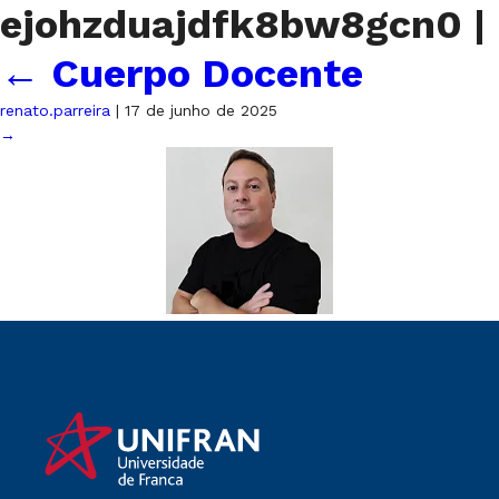
ejohzduajdfk8bw8gcn0
|
←
Cuerpo Docente
renato.parreira
|
17 de junho de 2025
→