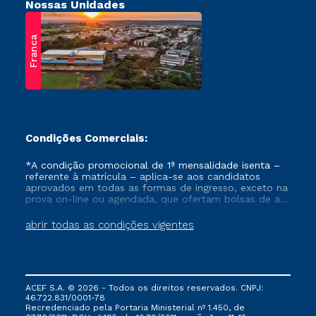
Nossas Unidades
Franca
Condições Comerciais:
*A condição promocional de 1ª mensalidade isenta –
referente à matrícula – aplica-se aos candidatos
aprovados em todas as formas de ingresso, exceto na
prova on-line ou agendada, que ofertam bolsas de até
50% de desconto, ambos ingressantes no semestre
vigente, que ainda não tenham efetivado e/ou não
abrir todas as condições vigentes
tenham cancelado ou trancado sua matrícula em uma
das Instituições da Cruzeiro do Sul Educacional, no
período de um ano. Tais condições não se aplicam
aos cursos de Medicina, e também para matriculados
via FIES, Prouni e outros programas governamentais, e
ACEF S.A. © 2026 - Todos os direitos reservados. CNPJ:
não se acumula com nenhuma outra campanha
46.722.831/0001-78
ofertada pela Instituição.
Recredenciado pela Portaria Ministerial nº 1.450, de