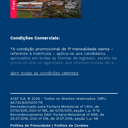
Franca
Condições Comerciais:
*A condição promocional de 1ª mensalidade isenta –
referente à matrícula – aplica-se aos candidatos
aprovados em todas as formas de ingresso, exceto na
prova on-line ou agendada, que ofertam bolsas de até
50% de desconto, ambos ingressantes no semestre
vigente, que ainda não tenham efetivado e/ou não
abrir todas as condições vigentes
tenham cancelado ou trancado sua matrícula em uma
das Instituições da Cruzeiro do Sul Educacional, no
período de um ano. Tais condições não se aplicam
aos cursos de Medicina, e também para matriculados
via FIES, Prouni e outros programas governamentais, e
ACEF S.A. © 2026 - Todos os direitos reservados. CNPJ:
não se acumula com nenhuma outra campanha
46.722.831/0001-78
ofertada pela Instituição.
Recredenciado pela Portaria Ministerial nº 1.450, de
07/10/2011, DOU nº 195, de 10/10/2011, seção 1, p. 11-12
Recredenciamento EAD: Portaria Ministerial nº 696, de
20.07.2016, DOU nº 139, de 21.07.2016, seção 1, p. 49.
Política de Privacidade
Política de Cookies