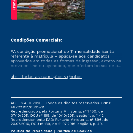
Franca
Condições Comerciais:
*A condição promocional de 1ª mensalidade isenta –
referente à matrícula – aplica-se aos candidatos
aprovados em todas as formas de ingresso, exceto na
prova on-line ou agendada, que ofertam bolsas de até
50% de desconto, ambos ingressantes no semestre
vigente, que ainda não tenham efetivado e/ou não
abrir todas as condições vigentes
tenham cancelado ou trancado sua matrícula em uma
das Instituições da Cruzeiro do Sul Educacional, no
período de um ano. Tais condições não se aplicam
aos cursos de Medicina, e também para matriculados
via FIES, Prouni e outros programas governamentais, e
ACEF S.A. © 2026 - Todos os direitos reservados. CNPJ:
não se acumula com nenhuma outra campanha
46.722.831/0001-78
ofertada pela Instituição.
Recredenciado pela Portaria Ministerial nº 1.450, de
07/10/2011, DOU nº 195, de 10/10/2011, seção 1, p. 11-12
Recredenciamento EAD: Portaria Ministerial nº 696, de
20.07.2016, DOU nº 139, de 21.07.2016, seção 1, p. 49.
Política de Privacidade
Política de Cookies