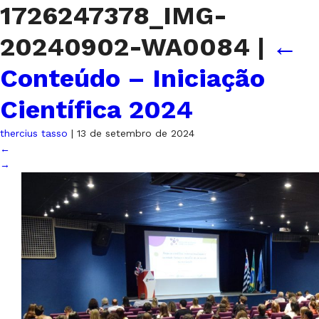
1726247378_IMG-
20240902-WA0084
|
←
Conteúdo – Iniciação
Científica 2024
thercius tasso
|
13 de setembro de 2024
←
→