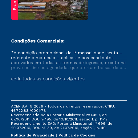
Franca
Condições Comerciais:
*A condição promocional de 1ª mensalidade isenta –
referente à matrícula – aplica-se aos candidatos
aprovados em todas as formas de ingresso, exceto na
prova on-line ou agendada, que ofertam bolsas de até
50% de desconto, ambos ingressantes no semestre
vigente, que ainda não tenham efetivado e/ou não
abrir todas as condições vigentes
tenham cancelado ou trancado sua matrícula em uma
das Instituições da Cruzeiro do Sul Educacional, no
período de um ano. Tais condições não se aplicam
aos cursos de Medicina, e também para matriculados
via FIES, Prouni e outros programas governamentais, e
ACEF S.A. © 2026 - Todos os direitos reservados. CNPJ:
não se acumula com nenhuma outra campanha
46.722.831/0001-78
ofertada pela Instituição.
Recredenciado pela Portaria Ministerial nº 1.450, de
07/10/2011, DOU nº 195, de 10/10/2011, seção 1, p. 11-12
Recredenciamento EAD: Portaria Ministerial nº 696, de
20.07.2016, DOU nº 139, de 21.07.2016, seção 1, p. 49.
Política de Privacidade
Política de Cookies