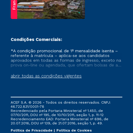
Franca
Condições Comerciais:
*A condição promocional de 1ª mensalidade isenta –
referente à matrícula – aplica-se aos candidatos
aprovados em todas as formas de ingresso, exceto na
prova on-line ou agendada, que ofertam bolsas de até
50% de desconto, ambos ingressantes no semestre
vigente, que ainda não tenham efetivado e/ou não
abrir todas as condições vigentes
tenham cancelado ou trancado sua matrícula em uma
das Instituições da Cruzeiro do Sul Educacional, no
período de um ano. Tais condições não se aplicam
aos cursos de Medicina, e também para matriculados
via FIES, Prouni e outros programas governamentais, e
ACEF S.A. © 2026 - Todos os direitos reservados. CNPJ:
não se acumula com nenhuma outra campanha
46.722.831/0001-78
ofertada pela Instituição.
Recredenciado pela Portaria Ministerial nº 1.450, de
07/10/2011, DOU nº 195, de 10/10/2011, seção 1, p. 11-12
Recredenciamento EAD: Portaria Ministerial nº 696, de
20.07.2016, DOU nº 139, de 21.07.2016, seção 1, p. 49.
Política de Privacidade
Política de Cookies