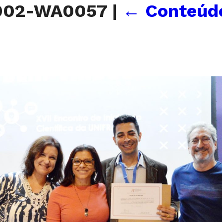
0902-WA0057
|
←
Conteúdo