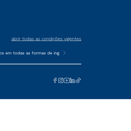
abrir todas as condições vigentes
 em todas as formas de ingresso, exceto na prova on-line ou ag
**Semipresencial é um formato do E