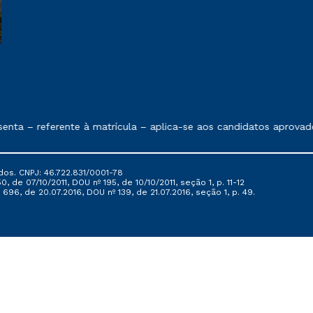
e exposto no contrato de prestação de serviços
a – referente à matrícula – aplica-se aos candidatos aprovados
dos. CNPJ: 46.722.831/0001-78
, de 07/10/2011, DOU nº 195, de 10/10/2011, seção 1, p. 11-12
696, de 20.07.2016, DOU nº 139, de 21.07.2016, seção 1, p. 49.