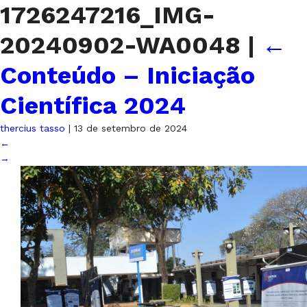
1726247216_IMG-
20240902-WA0048
|
←
Conteúdo – Iniciação
Científica 2024
thercius tasso
|
13 de setembro de 2024
←
→