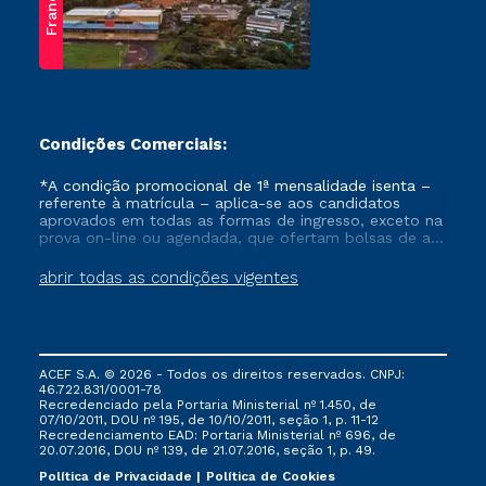
Franca
Condições Comerciais:
*A condição promocional de 1ª mensalidade isenta –
referente à matrícula – aplica-se aos candidatos
aprovados em todas as formas de ingresso, exceto na
prova on-line ou agendada, que ofertam bolsas de até
50% de desconto, ambos ingressantes no semestre
vigente, que ainda não tenham efetivado e/ou não
abrir todas as condições vigentes
tenham cancelado ou trancado sua matrícula em uma
das Instituições da Cruzeiro do Sul Educacional, no
período de um ano. Tais condições não se aplicam
aos cursos de Medicina, e também para matriculados
via FIES, Prouni e outros programas governamentais, e
ACEF S.A. © 2026 - Todos os direitos reservados. CNPJ:
não se acumula com nenhuma outra campanha
46.722.831/0001-78
ofertada pela Instituição.
Recredenciado pela Portaria Ministerial nº 1.450, de
07/10/2011, DOU nº 195, de 10/10/2011, seção 1, p. 11-12
Recredenciamento EAD: Portaria Ministerial nº 696, de
20.07.2016, DOU nº 139, de 21.07.2016, seção 1, p. 49.
Política de Privacidade
Política de Cookies