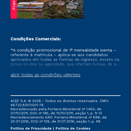
Franca
Condições Comerciais:
*A condição promocional de 1ª mensalidade isenta –
referente à matrícula – aplica-se aos candidatos
aprovados em todas as formas de ingresso, exceto na
prova on-line ou agendada, que ofertam bolsas de até
50% de desconto, ambos ingressantes no semestre
vigente, que ainda não tenham efetivado e/ou não
abrir todas as condições vigentes
tenham cancelado ou trancado sua matrícula em uma
das Instituições da Cruzeiro do Sul Educacional, no
período de um ano. Tais condições não se aplicam
aos cursos de Medicina, e também para matriculados
via FIES, Prouni e outros programas governamentais, e
ACEF S.A. © 2026 - Todos os direitos reservados. CNPJ:
não se acumula com nenhuma outra campanha
46.722.831/0001-78
ofertada pela Instituição.
Recredenciado pela Portaria Ministerial nº 1.450, de
07/10/2011, DOU nº 195, de 10/10/2011, seção 1, p. 11-12
Recredenciamento EAD: Portaria Ministerial nº 696, de
20.07.2016, DOU nº 139, de 21.07.2016, seção 1, p. 49.
Política de Privacidade
Política de Cookies