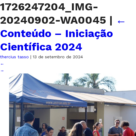
1726247204_IMG-
20240902-WA0045
|
←
Conteúdo – Iniciação
Científica 2024
thercius tasso
|
13 de setembro de 2024
←
→