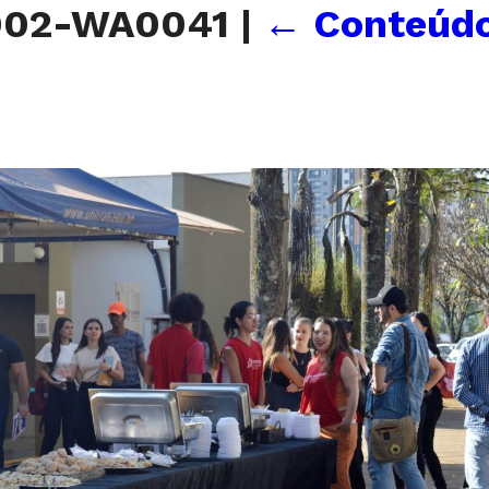
902-WA0041
|
←
Conteúdo 