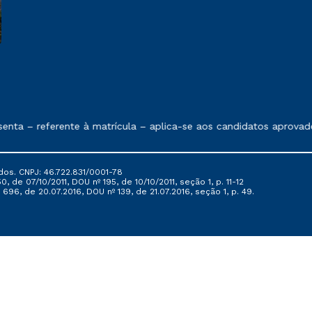
e exposto no contrato de prestação de serviços
a – referente à matrícula – aplica-se aos candidatos aprovados
dos. CNPJ: 46.722.831/0001-78
, de 07/10/2011, DOU nº 195, de 10/10/2011, seção 1, p. 11-12
696, de 20.07.2016, DOU nº 139, de 21.07.2016, seção 1, p. 49.