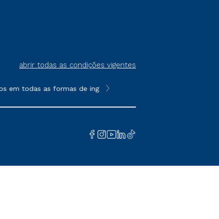
abrir todas as condições vigentes
 em todas as formas de ingresso, exceto na prova on-line ou ag
**Semipresencial é um formato do E