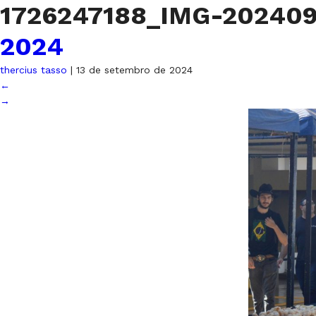
1726247188_IMG-20240
2024
thercius tasso
|
13 de setembro de 2024
←
→