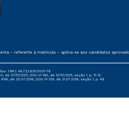
e exposto no contrato de prestação de serviços
a – referente à matrícula – aplica-se aos candidatos aprovados
dos. CNPJ: 46.722.831/0001-78
, de 07/10/2011, DOU nº 195, de 10/10/2011, seção 1, p. 11-12
696, de 20.07.2016, DOU nº 139, de 21.07.2016, seção 1, p. 49.