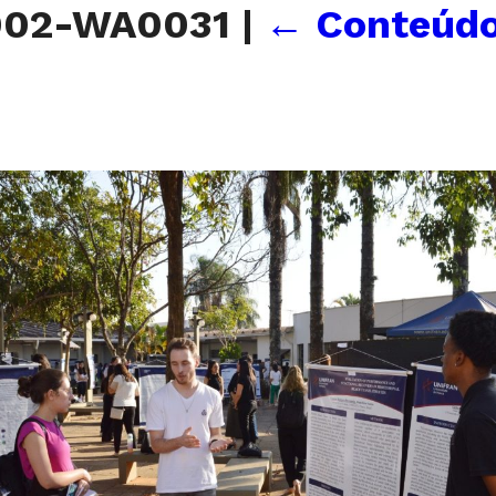
902-WA0031
|
←
Conteúdo 