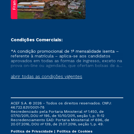
Franca
Condições Comerciais:
*A condição promocional de 1ª mensalidade isenta –
referente à matrícula – aplica-se aos candidatos
aprovados em todas as formas de ingresso, exceto na
prova on-line ou agendada, que ofertam bolsas de até
50% de desconto, ambos ingressantes no semestre
vigente, que ainda não tenham efetivado e/ou não
abrir todas as condições vigentes
tenham cancelado ou trancado sua matrícula em uma
das Instituições da Cruzeiro do Sul Educacional, no
período de um ano. Tais condições não se aplicam
aos cursos de Medicina, e também para matriculados
via FIES, Prouni e outros programas governamentais, e
ACEF S.A. © 2026 - Todos os direitos reservados. CNPJ:
não se acumula com nenhuma outra campanha
46.722.831/0001-78
ofertada pela Instituição.
Recredenciado pela Portaria Ministerial nº 1.450, de
07/10/2011, DOU nº 195, de 10/10/2011, seção 1, p. 11-12
Recredenciamento EAD: Portaria Ministerial nº 696, de
20.07.2016, DOU nº 139, de 21.07.2016, seção 1, p. 49.
Política de Privacidade
Política de Cookies