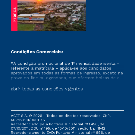
Franca
Condições Comerciais:
*A condição promocional de 1ª mensalidade isenta –
referente à matrícula – aplica-se aos candidatos
aprovados em todas as formas de ingresso, exceto na
prova on-line ou agendada, que ofertam bolsas de até
50% de desconto, ambos ingressantes no semestre
vigente, que ainda não tenham efetivado e/ou não
abrir todas as condições vigentes
tenham cancelado ou trancado sua matrícula em uma
das Instituições da Cruzeiro do Sul Educacional, no
período de um ano. Tais condições não se aplicam
aos cursos de Medicina, e também para matriculados
via FIES, Prouni e outros programas governamentais, e
ACEF S.A. © 2026 - Todos os direitos reservados. CNPJ:
não se acumula com nenhuma outra campanha
46.722.831/0001-78
ofertada pela Instituição.
Recredenciado pela Portaria Ministerial nº 1.450, de
07/10/2011, DOU nº 195, de 10/10/2011, seção 1, p. 11-12
Recredenciamento EAD: Portaria Ministerial nº 696, de