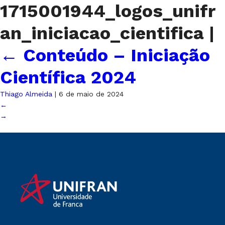
1715001944_logos_unifr
an_iniciacao_cientifica
|
←
Conteúdo – Iniciação
Científica 2024
Thiago Almeida
|
6 de maio de 2024
←
→