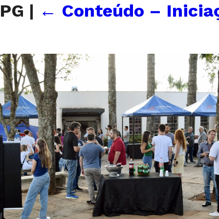
JPG
|
←
Conteúdo – Inicia