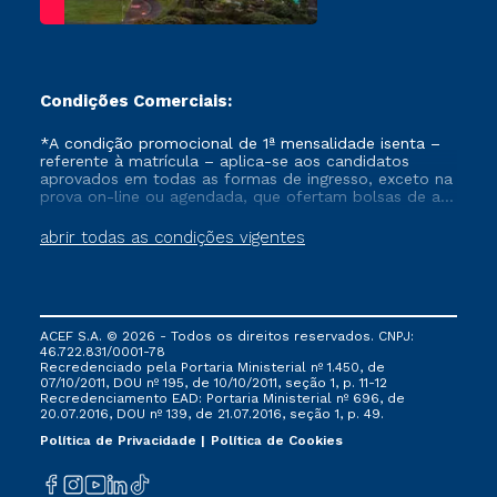
Condições Comerciais:
*A condição promocional de 1ª mensalidade isenta –
referente à matrícula – aplica-se aos candidatos
aprovados em todas as formas de ingresso, exceto na
prova on-line ou agendada, que ofertam bolsas de até
50% de desconto, ambos ingressantes no semestre
vigente, que ainda não tenham efetivado e/ou não
abrir todas as condições vigentes
tenham cancelado ou trancado sua matrícula em uma
das Instituições da Cruzeiro do Sul Educacional, no
período de um ano. Tais condições não se aplicam
aos cursos de Medicina, e também para matriculados
via FIES, Prouni e outros programas governamentais, e
ACEF S.A. © 2026 - Todos os direitos reservados. CNPJ:
não se acumula com nenhuma outra campanha
46.722.831/0001-78
ofertada pela Instituição.
Recredenciado pela Portaria Ministerial nº 1.450, de
07/10/2011, DOU nº 195, de 10/10/2011, seção 1, p. 11-12
Recredenciamento EAD: Portaria Ministerial nº 696, de
20.07.2016, DOU nº 139, de 21.07.2016, seção 1, p. 49.
Política de Privacidade
Política de Cookies