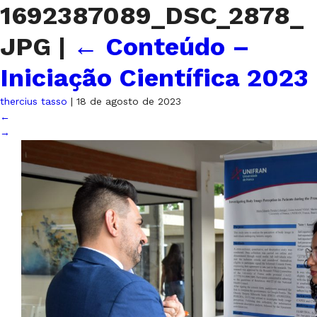
1692387089_DSC_2878_
JPG
|
←
Conteúdo –
Iniciação Científica 2023
thercius tasso
|
18 de agosto de 2023
←
→