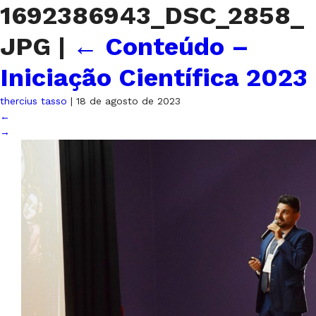
1692386943_DSC_2858_
JPG
|
←
Conteúdo –
Iniciação Científica 2023
thercius tasso
|
18 de agosto de 2023
←
→