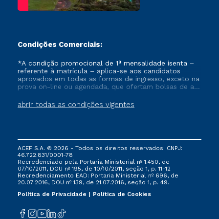
Condições Comerciais:
*A condição promocional de 1ª mensalidade isenta –
referente à matrícula – aplica-se aos candidatos
aprovados em todas as formas de ingresso, exceto na
prova on-line ou agendada, que ofertam bolsas de até
50% de desconto, ambos ingressantes no semestre
vigente, que ainda não tenham efetivado e/ou não
abrir todas as condições vigentes
tenham cancelado ou trancado sua matrícula em uma
das Instituições da Cruzeiro do Sul Educacional, no
período de um ano. Tais condições não se aplicam
aos cursos de Medicina, e também para matriculados
via FIES, Prouni e outros programas governamentais, e
ACEF S.A. © 2026 - Todos os direitos reservados. CNPJ:
não se acumula com nenhuma outra campanha
46.722.831/0001-78
ofertada pela Instituição.
Recredenciado pela Portaria Ministerial nº 1.450, de
07/10/2011, DOU nº 195, de 10/10/2011, seção 1, p. 11-12
Recredenciamento EAD: Portaria Ministerial nº 696, de
20.07.2016, DOU nº 139, de 21.07.2016, seção 1, p. 49.
Política de Privacidade
Política de Cookies