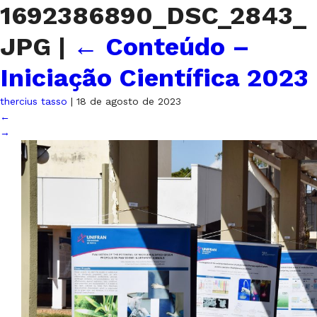
1692386890_DSC_2843_
JPG
|
←
Conteúdo –
Iniciação Científica 2023
thercius tasso
|
18 de agosto de 2023
←
→