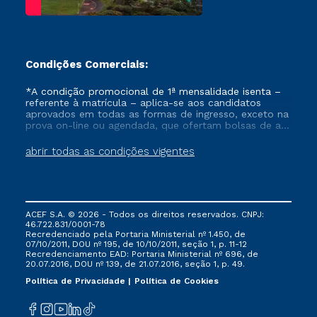
Condições Comerciais:
*A condição promocional de 1ª mensalidade isenta –
referente à matrícula – aplica-se aos candidatos
aprovados em todas as formas de ingresso, exceto na
prova on-line ou agendada, que ofertam bolsas de até
50% de desconto, ambos ingressantes no semestre
vigente, que ainda não tenham efetivado e/ou não
abrir todas as condições vigentes
tenham cancelado ou trancado sua matrícula em uma
das Instituições da Cruzeiro do Sul Educacional, no
período de um ano. Tais condições não se aplicam
aos cursos de Medicina, e também para matriculados
via FIES, Prouni e outros programas governamentais, e
ACEF S.A. © 2026 - Todos os direitos reservados. CNPJ:
não se acumula com nenhuma outra campanha
46.722.831/0001-78
ofertada pela Instituição.
Recredenciado pela Portaria Ministerial nº 1.450, de
07/10/2011, DOU nº 195, de 10/10/2011, seção 1, p. 11-12
Recredenciamento EAD: Portaria Ministerial nº 696, de
20.07.2016, DOU nº 139, de 21.07.2016, seção 1, p. 49.
Política de Privacidade
Política de Cookies