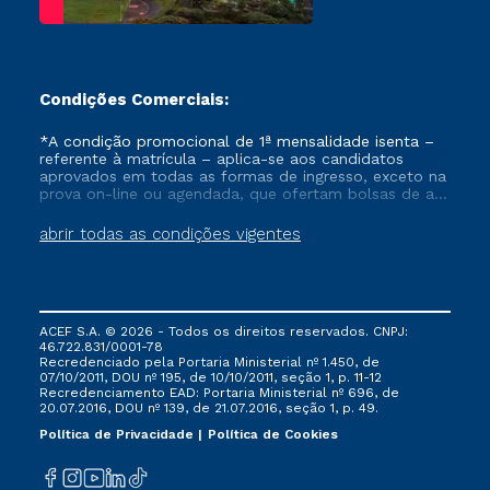
Condições Comerciais:
*A condição promocional de 1ª mensalidade isenta –
referente à matrícula – aplica-se aos candidatos
aprovados em todas as formas de ingresso, exceto na
prova on-line ou agendada, que ofertam bolsas de até
50% de desconto, ambos ingressantes no semestre
vigente, que ainda não tenham efetivado e/ou não
abrir todas as condições vigentes
tenham cancelado ou trancado sua matrícula em uma
das Instituições da Cruzeiro do Sul Educacional, no
período de um ano. Tais condições não se aplicam
aos cursos de Medicina, e também para matriculados
via FIES, Prouni e outros programas governamentais, e
ACEF S.A. © 2026 - Todos os direitos reservados. CNPJ:
não se acumula com nenhuma outra campanha
46.722.831/0001-78
ofertada pela Instituição.
Recredenciado pela Portaria Ministerial nº 1.450, de
07/10/2011, DOU nº 195, de 10/10/2011, seção 1, p. 11-12
Recredenciamento EAD: Portaria Ministerial nº 696, de
20.07.2016, DOU nº 139, de 21.07.2016, seção 1, p. 49.
Política de Privacidade
Política de Cookies