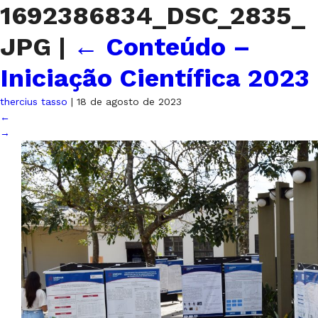
1692386834_DSC_2835_
JPG
|
←
Conteúdo –
Iniciação Científica 2023
thercius tasso
|
18 de agosto de 2023
←
→