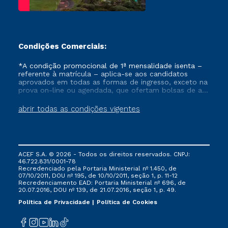
Condições Comerciais:
*A condição promocional de 1ª mensalidade isenta –
referente à matrícula – aplica-se aos candidatos
aprovados em todas as formas de ingresso, exceto na
prova on-line ou agendada, que ofertam bolsas de até
50% de desconto, ambos ingressantes no semestre
vigente, que ainda não tenham efetivado e/ou não
abrir todas as condições vigentes
tenham cancelado ou trancado sua matrícula em uma
das Instituições da Cruzeiro do Sul Educacional, no
período de um ano. Tais condições não se aplicam
aos cursos de Medicina, e também para matriculados
via FIES, Prouni e outros programas governamentais, e
ACEF S.A. © 2026 - Todos os direitos reservados. CNPJ:
não se acumula com nenhuma outra campanha
46.722.831/0001-78
ofertada pela Instituição.
Recredenciado pela Portaria Ministerial nº 1.450, de
07/10/2011, DOU nº 195, de 10/10/2011, seção 1, p. 11-12
Recredenciamento EAD: Portaria Ministerial nº 696, de
20.07.2016, DOU nº 139, de 21.07.2016, seção 1, p. 49.
Política de Privacidade
Política de Cookies