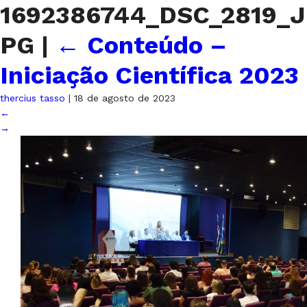
1692386744_DSC_2819_J
PG
|
←
Conteúdo –
Iniciação Científica 2023
thercius tasso
|
18 de agosto de 2023
←
→