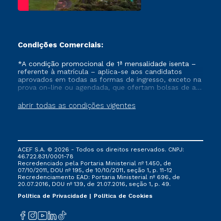
Condições Comerciais:
*A condição promocional de 1ª mensalidade isenta –
referente à matrícula – aplica-se aos candidatos
aprovados em todas as formas de ingresso, exceto na
prova on-line ou agendada, que ofertam bolsas de até
50% de desconto, ambos ingressantes no semestre
vigente, que ainda não tenham efetivado e/ou não
abrir todas as condições vigentes
tenham cancelado ou trancado sua matrícula em uma
das Instituições da Cruzeiro do Sul Educacional, no
período de um ano. Tais condições não se aplicam
aos cursos de Medicina, e também para matriculados
via FIES, Prouni e outros programas governamentais, e
ACEF S.A. © 2026 - Todos os direitos reservados. CNPJ:
não se acumula com nenhuma outra campanha
46.722.831/0001-78
ofertada pela Instituição.
Recredenciado pela Portaria Ministerial nº 1.450, de
07/10/2011, DOU nº 195, de 10/10/2011, seção 1, p. 11-12
Recredenciamento EAD: Portaria Ministerial nº 696, de
20.07.2016, DOU nº 139, de 21.07.2016, seção 1, p. 49.
Política de Privacidade
Política de Cookies