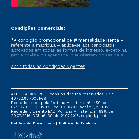
Condições Comerciais:
*A condição promocional de 1ª mensalidade isenta –
referente à matrícula – aplica-se aos candidatos
aprovados em todas as formas de ingresso, exceto na
prova on-line ou agendada, que ofertam bolsas de até
50% de desconto, ambos ingressantes no semestre
vigente, que ainda não tenham efetivado e/ou não
abrir todas as condições vigentes
tenham cancelado ou trancado sua matrícula em uma
das Instituições da Cruzeiro do Sul Educacional, no
período de um ano. Tais condições não se aplicam
aos cursos de Medicina, e também para matriculados
via FIES, Prouni e outros programas governamentais, e
ACEF S.A. © 2026 - Todos os direitos reservados. CNPJ:
não se acumula com nenhuma outra campanha
46.722.831/0001-78
ofertada pela Instituição.
Recredenciado pela Portaria Ministerial nº 1.450, de
07/10/2011, DOU nº 195, de 10/10/2011, seção 1, p. 11-12
Recredenciamento EAD: Portaria Ministerial nº 696, de
20.07.2016, DOU nº 139, de 21.07.2016, seção 1, p. 49.
Política de Privacidade
Política de Cookies