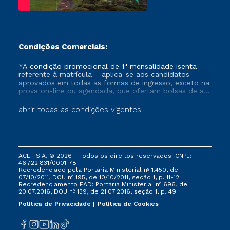
Condições Comerciais:
*A condição promocional de 1ª mensalidade isenta –
referente à matrícula – aplica-se aos candidatos
aprovados em todas as formas de ingresso, exceto na
prova on-line ou agendada, que ofertam bolsas de até
50% de desconto, ambos ingressantes no semestre
vigente, que ainda não tenham efetivado e/ou não
abrir todas as condições vigentes
tenham cancelado ou trancado sua matrícula em uma
das Instituições da Cruzeiro do Sul Educacional, no
período de um ano. Tais condições não se aplicam
aos cursos de Medicina, e também para matriculados
via FIES, Prouni e outros programas governamentais, e
ACEF S.A. © 2026 - Todos os direitos reservados. CNPJ:
não se acumula com nenhuma outra campanha
46.722.831/0001-78
ofertada pela Instituição.
Recredenciado pela Portaria Ministerial nº 1.450, de
07/10/2011, DOU nº 195, de 10/10/2011, seção 1, p. 11-12
Recredenciamento EAD: Portaria Ministerial nº 696, de
20.07.2016, DOU nº 139, de 21.07.2016, seção 1, p. 49.
Política de Privacidade
Política de Cookies