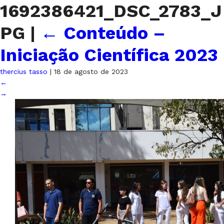
1692386421_DSC_2783_J
PG
|
←
Conteúdo –
Iniciação Científica 2023
thercius tasso
|
18 de agosto de 2023
←
→