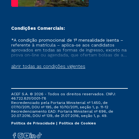
Condições Comerciais:
*A condição promocional de 1ª mensalidade isenta –
referente à matrícula – aplica-se aos candidatos
aprovados em todas as formas de ingresso, exceto na
prova on-line ou agendada, que ofertam bolsas de até
50% de desconto, ambos ingressantes no semestre
vigente, que ainda não tenham efetivado e/ou não
abrir todas as condições vigentes
tenham cancelado ou trancado sua matrícula em uma
das Instituições da Cruzeiro do Sul Educacional, no
período de um ano. Tais condições não se aplicam
aos cursos de Medicina, e também para matriculados
via FIES, Prouni e outros programas governamentais, e
ACEF S.A. © 2026 - Todos os direitos reservados. CNPJ:
não se acumula com nenhuma outra campanha
46.722.831/0001-78
ofertada pela Instituição.
Recredenciado pela Portaria Ministerial nº 1.450, de
07/10/2011, DOU nº 195, de 10/10/2011, seção 1, p. 11-12
Recredenciamento EAD: Portaria Ministerial nº 696, de
20.07.2016, DOU nº 139, de 21.07.2016, seção 1, p. 49.
Política de Privacidade
Política de Cookies