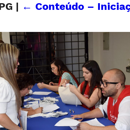
JPG
|
←
Conteúdo – Iniciaç