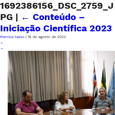
1692386156_DSC_2759_J
PG
|
←
Conteúdo –
Iniciação Científica 2023
thercius tasso
|
18 de agosto de 2023
←
→