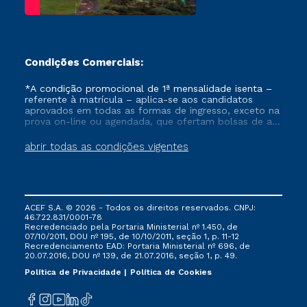
Condições Comerciais:
*A condição promocional de 1ª mensalidade isenta –
referente à matrícula – aplica-se aos candidatos
aprovados em todas as formas de ingresso, exceto na
prova on-line ou agendada, que ofertam bolsas de até
50% de desconto, ambos ingressantes no semestre
vigente, que ainda não tenham efetivado e/ou não
abrir todas as condições vigentes
tenham cancelado ou trancado sua matrícula em uma
das Instituições da Cruzeiro do Sul Educacional, no
período de um ano. Tais condições não se aplicam
aos cursos de Medicina, e também para matriculados
via FIES, Prouni e outros programas governamentais, e
ACEF S.A. © 2026 - Todos os direitos reservados. CNPJ:
não se acumula com nenhuma outra campanha
46.722.831/0001-78
ofertada pela Instituição.
Recredenciado pela Portaria Ministerial nº 1.450, de
07/10/2011, DOU nº 195, de 10/10/2011, seção 1, p. 11-12
Recredenciamento EAD: Portaria Ministerial nº 696, de
20.07.2016, DOU nº 139, de 21.07.2016, seção 1, p. 49.
Política de Privacidade
Política de Cookies