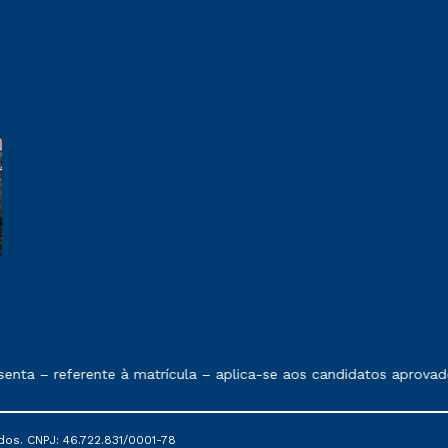
e exposto no contrato de prestação de serviços
ta – referente à matrícula – aplica-se aos candidatos aprovado
dos. CNPJ: 46.722.831/0001-78