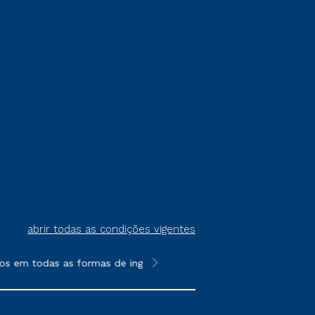
abrir todas as condições vigentes
s em todas as formas de ingresso, exceto na prova on-line ou ag
**Semipresencial é um formato do E