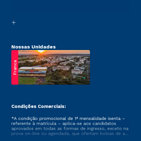
Canais de Atendimento
Vestibular Mérito
Acessibilidade
Vestibular Solidário
Biblioteca
Retorne ao Curso
Nossas Unidades
Franca
Condições Comerciais:
*A condição promocional de 1ª mensalidade isenta –
referente à matrícula – aplica-se aos candidatos
aprovados em todas as formas de ingresso, exceto na
prova on-line ou agendada, que ofertam bolsas de até
50% de desconto, ambos ingressantes no semestre