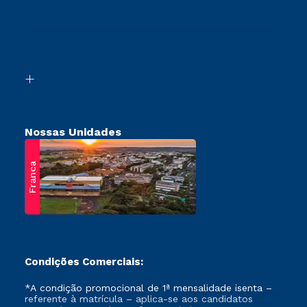
Cursos Profissionalizantes
Sou Ex-Aluno
Transferência
Canais de Atendimento
Vestibular Mérito
Acessibilidade
Vestibular Solidário
Biblioteca
Retorne ao Curso
Nossas Unidades
Franca
Condições Comerciais:
*A condição promocional de 1ª mensalidade isenta –
referente à matrícula – aplica-se aos candidatos