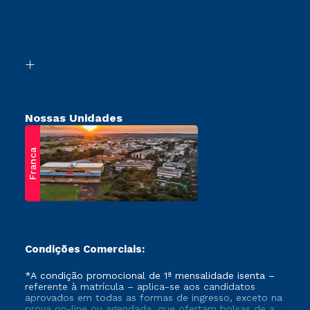
Transferência
Canais de Atendimento
Vestibular Mérito
Acessibilidade
Vestibular Solidário
Biblioteca
Retorne ao Curso
Nossas Unidades
Franca
Condições Comerciais:
*A condição promocional de 1ª mensalidade isenta –
referente à matrícula – aplica-se aos candidatos
aprovados em todas as formas de ingresso, exceto na
prova on-line ou agendada, que ofertam bolsas de até