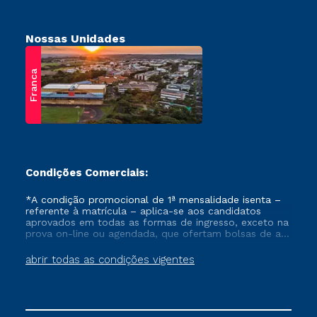
Nossas Unidades
Franca
Condições Comerciais:
*A condição promocional de 1ª mensalidade isenta –
referente à matrícula – aplica-se aos candidatos
aprovados em todas as formas de ingresso, exceto na
prova on-line ou agendada, que ofertam bolsas de até
50% de desconto, ambos ingressantes no semestre
vigente, que ainda não tenham efetivado e/ou não
abrir todas as condições vigentes
tenham cancelado ou trancado sua matrícula em uma
das Instituições da Cruzeiro do Sul Educacional, no
período de um ano. Tais condições não se aplicam
aos cursos de Medicina, e também para matriculados
via FIES, Prouni e outros programas governamentais, e