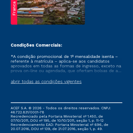
Franca
Condições Comerciais:
*A condição promocional de 1ª mensalidade isenta –
referente à matrícula – aplica-se aos candidatos
aprovados em todas as formas de ingresso, exceto na
prova on-line ou agendada, que ofertam bolsas de até
50% de desconto, ambos ingressantes no semestre
vigente, que ainda não tenham efetivado e/ou não
abrir todas as condições vigentes
tenham cancelado ou trancado sua matrícula em uma
das Instituições da Cruzeiro do Sul Educacional, no
período de um ano. Tais condições não se aplicam
aos cursos de Medicina, e também para matriculados
via FIES, Prouni e outros programas governamentais, e
ACEF S.A. © 2026 - Todos os direitos reservados. CNPJ:
não se acumula com nenhuma outra campanha
46.722.831/0001-78
ofertada pela Instituição.
Recredenciado pela Portaria Ministerial nº 1.450, de
07/10/2011, DOU nº 195, de 10/10/2011, seção 1, p. 11-12
Recredenciamento EAD: Portaria Ministerial nº 696, de
20.07.2016, DOU nº 139, de 21.07.2016, seção 1, p. 49.