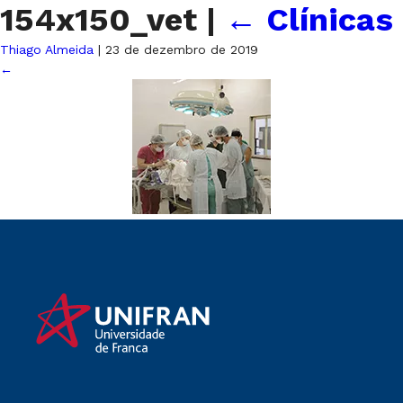
154x150_vet
|
←
Clínicas
Thiago Almeida
|
23 de dezembro de 2019
←