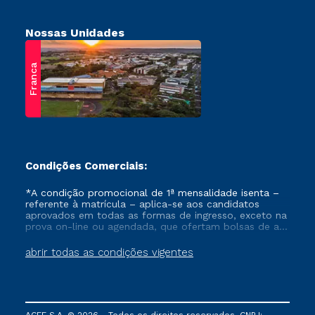
Nossas Unidades
Franca
Condições Comerciais:
*A condição promocional de 1ª mensalidade isenta –
referente à matrícula – aplica-se aos candidatos
aprovados em todas as formas de ingresso, exceto na
prova on-line ou agendada, que ofertam bolsas de até
50% de desconto, ambos ingressantes no semestre
vigente, que ainda não tenham efetivado e/ou não
abrir todas as condições vigentes
tenham cancelado ou trancado sua matrícula em uma
das Instituições da Cruzeiro do Sul Educacional, no
período de um ano. Tais condições não se aplicam
aos cursos de Medicina, e também para matriculados
via FIES, Prouni e outros programas governamentais, e