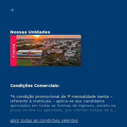
Vestibular Solidário
Biblioteca
Retorne ao Curso
Nossas Unidades
Franca
Condições Comerciais:
*A condição promocional de 1ª mensalidade isenta –
referente à matrícula – aplica-se aos candidatos
aprovados em todas as formas de ingresso, exceto na
prova on-line ou agendada, que ofertam bolsas de até
50% de desconto, ambos ingressantes no semestre
vigente, que ainda não tenham efetivado e/ou não
abrir todas as condições vigentes
tenham cancelado ou trancado sua matrícula em uma