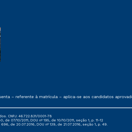
e exposto no contrato de prestação de serviços
nta – referente à matrícula – aplica-se aos candidatos aprovado
dos. CNPJ: 46.722.831/0001-78
, de 07/10/2011, DOU nº 195, de 10/10/2011, seção 1, p. 11-12
696, de 20.07.2016, DOU nº 139, de 21.07.2016, seção 1, p. 49.