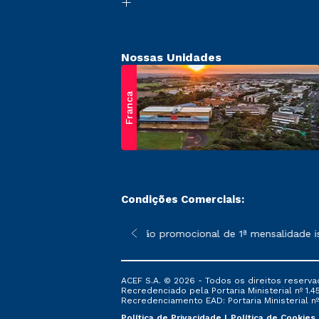
Nossas Unidades
Franca
Condições Comerciais:
 poderão sofrer alterações nos períodos de rematrícula conform
*A condição promocional de 1ª mensalidade ise
ACEF S.A. © 2026 - Todos os direitos reserva
Recredenciado pela Portaria Ministerial nº 1.450
Recredenciamento EAD: Portaria Ministerial nº 
Política de Privacidade
Política de Cookies