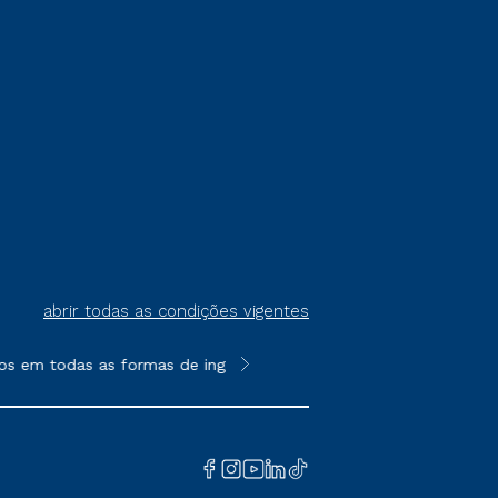
abrir todas as condições vigentes
s em todas as formas de ingresso, exceto na prova on-line ou a
**Semipresencial é um formato do E