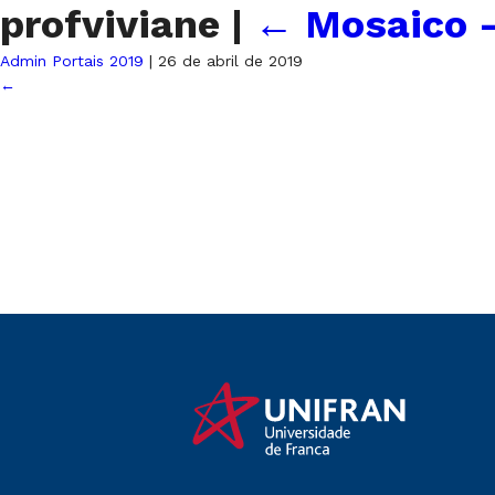
profviviane
|
←
Mosaico –
Admin Portais 2019
|
26 de abril de 2019
←