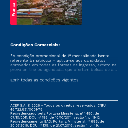
Franca
Condições Comerciais:
*A condição promocional de 1ª mensalidade isenta –
referente à matrícula – aplica-se aos candidatos
aprovados em todas as formas de ingresso, exceto na
prova on-line ou agendada, que ofertam bolsas de até
50% de desconto, ambos ingressantes no semestre
vigente, que ainda não tenham efetivado e/ou não
abrir todas as condições vigentes
tenham cancelado ou trancado sua matrícula em uma
das Instituições da Cruzeiro do Sul Educacional, no
período de um ano. Tais condições não se aplicam
aos cursos de Medicina, e também para matriculados
via FIES, Prouni e outros programas governamentais, e
ACEF S.A. © 2026 - Todos os direitos reservados. CNPJ:
não se acumula com nenhuma outra campanha
46.722.831/0001-78
ofertada pela Instituição.
Recredenciado pela Portaria Ministerial nº 1.450, de
07/10/2011, DOU nº 195, de 10/10/2011, seção 1, p. 11-12
Recredenciamento EAD: Portaria Ministerial nº 696, de
20.07.2016, DOU nº 139, de 21.07.2016, seção 1, p. 49.